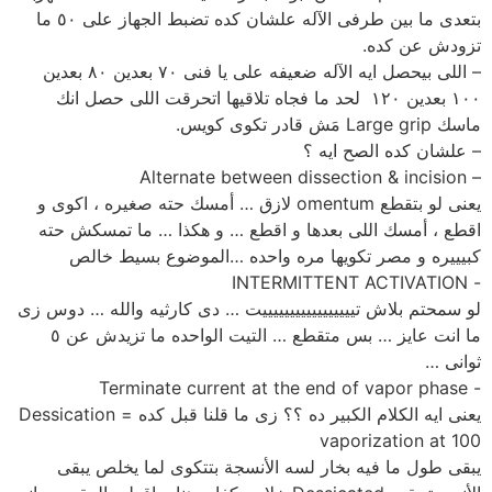
بتعدى ما بين طرفى الآله علشان كده تضبط الجهاز على ٥٠ ما
تزودش عن كده.
– اللى بيحصل ايه الآله ضعيفه على يا فنى ٧٠ بعدين ٨٠ بعدين
١٠٠ بعدين ١٢٠ لحد ما فجاه تلاقيها اتحرقت اللى حصل انك
ماسك Large grip مَش قادر تكوى كويس.
– علشان كده الصح ايه ؟
– Alternate between dissection & incision
يعنى لو بتقطع omentum لازق … أمسك حته صغيره ، اكوى و
اقطع ، أمسك اللى بعدها و اقطع … و هكذا … ما تمسكش حته
كبيييره و مصر تكويها مره واحده …الموضوع بسيط خالص
‏- INTERMITTENT ACTIVATION
لو سمحتم بلاش تيييييييييييييييييت … دى كارثيه والله … دوس زى
ما انت عايز … بس متقطع … التيت الواحده ما تزيدش عن ٥
ثوانى …
‏- Terminate current at the end of vapor phase
يعنى ايه الكلام الكبير ده ؟؟ زى ما قلنا قبل كده Dessication =
vaporization at 100
يبقى طول ما فيه بخار لسه الأنسجة بتتكوى لما يخلص يبقى