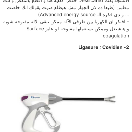
الأنسجة بقت Dessicated خلاص كفايه هنا و اقطع بالمقص و انت
مطمن (طبعا ده لان الجهاز مَش هيطلع صوت يقولك انك خلصت
… و دى فكره الـ Advanced energy source)
– افتكر ان الكهربا بين طرفى الآله ممكن تبقى الاله مفتوحه شويه
و هتشتغل وممكن تستعملها مفتوحه لو عايز Surface
coagulation
2- Ligasure : Covidien