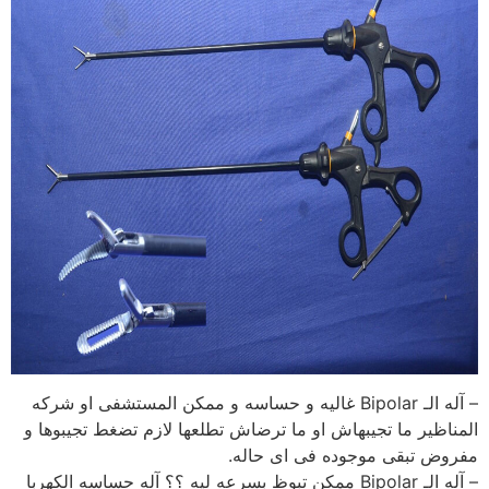
– آله الـ Bipolar غاليه و حساسه و ممكن المستشفى او شركه
المناظير ما تجيبهاش او ما ترضاش تطلعها لازم تضغط تجيبوها و
مفروض تبقى موجوده فى اى حاله.
– آله الـ Bipolar ممكن تبوظ بسرعه ليه ؟؟ آله حساسه الكهربا