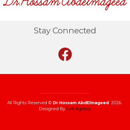
Stay Connected
All Rights Reserved ©
Dr Hossam AbdElmageed
2026.
Deisgned By
Gist Agency